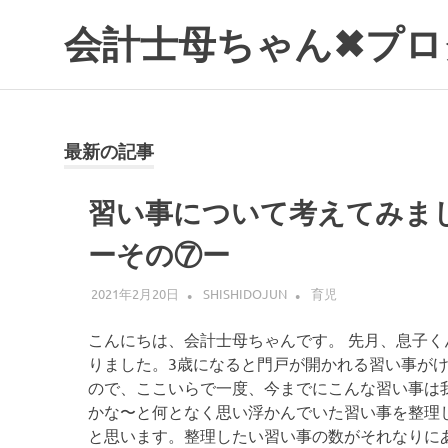
コ
会計士母ちゃん✖プロ
ン
テ
ン
ツ
へ
最新の記事
ス
キ
ッ
習い事について考えてみま
プ
ーその⑦ー
2021年2月20日
SHISHIDOJUN
育児
こんにちは、会計士母ちゃんです。 先月、息子く
りました。3歳になると門戸が開かれる習い事が
ので、ここいらで一度、今までにこんな習い事は
かな〜と何となく思い浮かんでいた習い事を整理
と思います。整理したい習い事の数がそれなりに