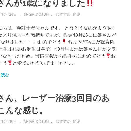
さんが1歳になりました
年10月26日
SHISHIDOJUN
おすすめ
,
育児
にちは、会計士母ちゃんです。 とうとうなのかようやく
か入り混じった気持ちですが、先週10月23日に娘さんが
になりましたーー。おめでとう
ちょうど当日が保育園
0月生まれのお誕生日会で、10月生まれは娘さんしかクラ
いなかったため、登園直後から先生方におめでとう
お
とう
と愛ていただいてました〜…
と読む
さん、レーザー治療3回目のあ
こんな感じ。
年10月19日
SHISHIDOJUN
おすすめ
,
育児