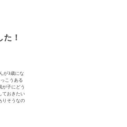
した！
んが3歳にな
けっこうある
我が子にどう
しておきたい
ありそうなの