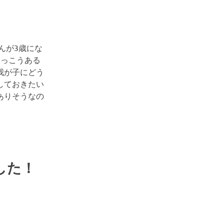
んが3歳にな
けっこうある
我が子にどう
しておきたい
ありそうなの
した！