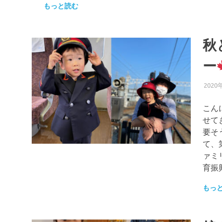
もっと読む
秋
ー
2020
こん
せて
要そ
て、
ァミ
育振
もっ