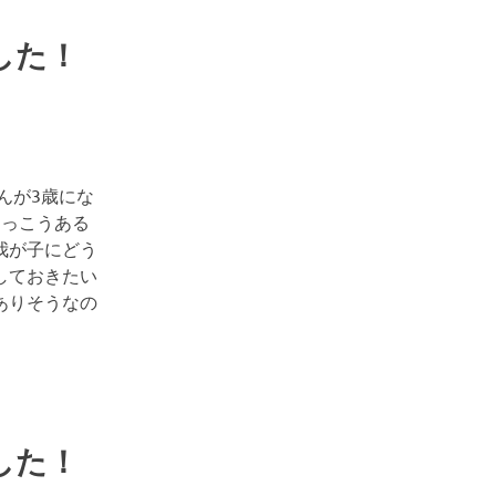
した！
んが3歳にな
けっこうある
我が子にどう
しておきたい
ありそうなの
した！