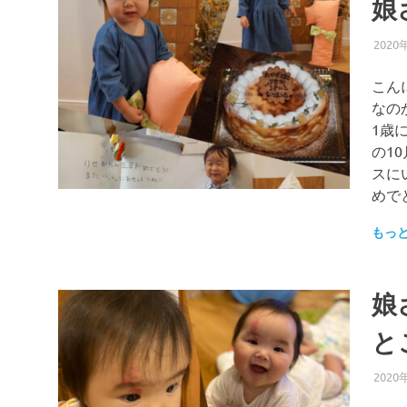
娘
2020
こん
なの
1歳
の1
スに
めで
もっ
娘
と
2020