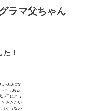
グラマ父ちゃん
した！
んが3歳にな
けっこうある
我が子にどう
しておきたい
ありそうなの