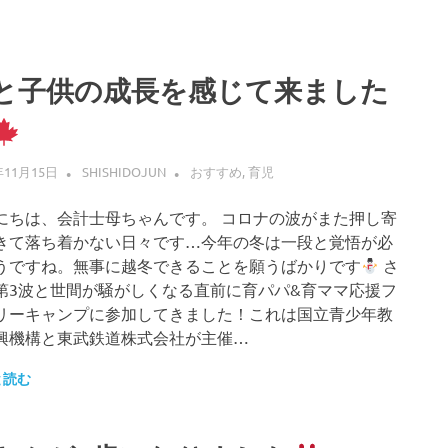
と子供の成長を感じて来ました
年11月15日
SHISHIDOJUN
おすすめ
,
育児
にちは、会計士母ちゃんです。 コロナの波がまた押し寄
きて落ち着かない日々です…今年の冬は一段と覚悟が必
うですね。無事に越冬できることを願うばかりです
さ
第3波と世間が騒がしくなる直前に育パパ&育ママ応援フ
リーキャンプに参加してきました！これは国立青少年教
興機構と東武鉄道株式会社が主催…
と読む