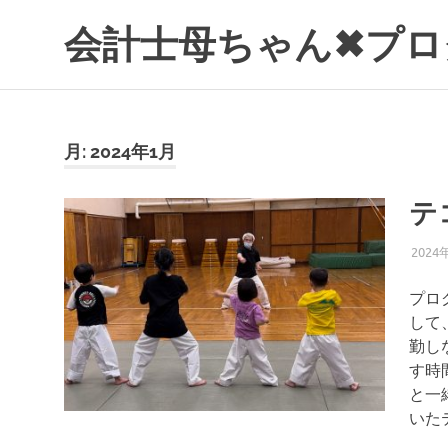
コ
会計士母ちゃん✖プロ
ン
テ
ン
ツ
へ
月:
2024年1月
ス
キ
ッ
テ
プ
2024
プロ
して
勤し
す時
と一
いた