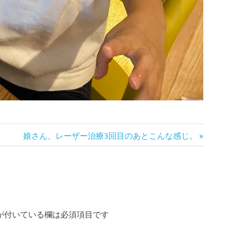
次
娘さん、レーザー治療3回目のあとこんな感じ。
の
記
事:
が付いている欄は必須項目です