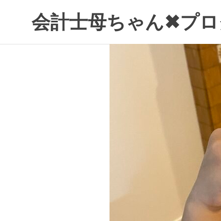
コ
会計士母ちゃん✖プロ
ン
テ
ン
ツ
へ
ス
キ
ッ
プ