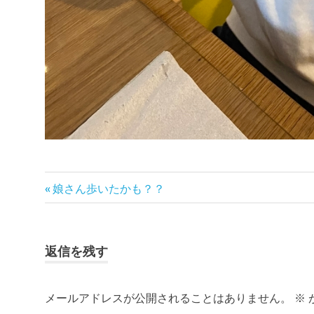
前
投
娘さん歩いたかも？？
の
稿
記
事:
ナ
返信を残す
ビ
メールアドレスが公開されることはありません。
※
ゲ