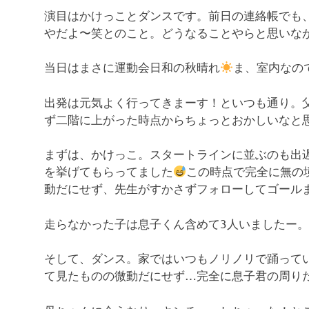
演目はかけっことダンスです。前日の連絡帳でも
やだよ〜笑とのこと。どうなることやらと思いな
当日はまさに運動会日和の秋晴れ
ま、室内なの
出発は元気よく行ってきまーす！といつも通り。
ず二階に上がった時点からちょっとおかしいなと
まずは、かけっこ。スタートラインに並ぶのも出
を挙げてもらってました
この時点で完全に無の
動だにせず、先生がすかさずフォローしてゴール
走らなかった子は息子くん含めて3人いましたー。
そして、ダンス。家ではいつもノリノリで踊って
て見たものの微動だにせず…完全に息子君の周りだけ