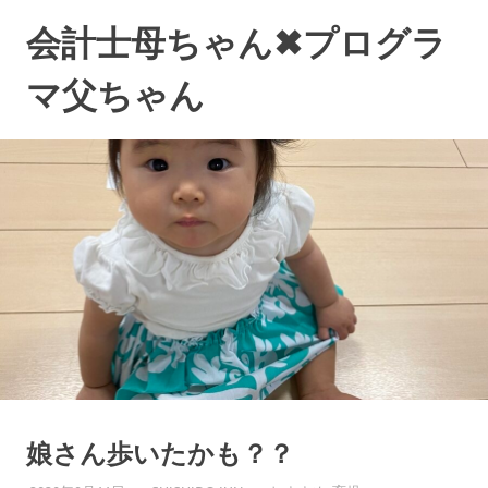
コ
会計士母ちゃん✖プログラ
ン
テ
マ父ちゃん
ン
ツ
へ
ス
キ
ッ
プ
娘さん歩いたかも？？