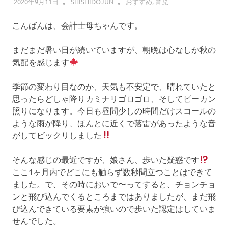
2020年9月11日
SHISHIDOJUN
おすすめ
,
育児
こんばんは、会計士母ちゃんです。
まだまだ暑い日が続いていますが、朝晩は心なしか秋の
気配を感じます
季節の変わり目なのか、天気も不安定で、晴れていたと
思ったらどしゃ降りカミナリゴロゴロ、そしてピーカン
照りになります。今日も昼間少しの時間だけスコールの
ような雨が降り、ほんとに近くで落雷があったような音
がしてビックリしました
そんな感じの最近ですが、娘さん、歩いた疑惑です
ここ1ヶ月内でどこにも触らず数秒間立つことはできて
ました。で、その時においで〜ってすると、チョンチョ
ンと飛び込んでくるところまではありましたが、まだ飛
び込んできている要素が強いので歩いた認定はしていま
せんでした。