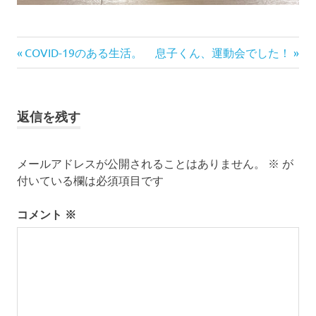
前
次
投
COVID-19のある生活。
息子くん、運動会でした！
の
の
稿
記
記
事:
事:
ナ
返信を残す
ビ
メールアドレスが公開されることはありません。
※
が
ゲ
付いている欄は必須項目です
ー
コメント
※
シ
ョ
ン