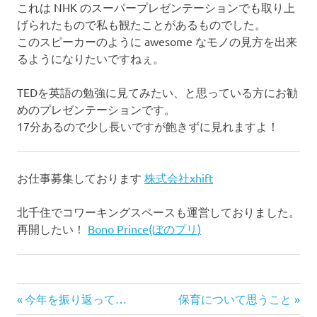
これは NHK のスーパープレゼンテーションでも取り上
げられたもので私も観たことがあるものでした。
このスピーカーのように awesome なモノの見方を出来
るようになりたいですねぇ。
TEDを英語の勉強に見てみたい、と思っている方にお勧
めのプレゼンテーションです。
17分あるので少し長いですが飽きずに見れますよ！
お仕事募集しております
株式会社xhift
北千住でコワーキングスペースも運営しておりました。
再開したい！
Bono Prince(ぼのプリ)
前
次
投
今年を振り返って…
保育について思うこと
の
の