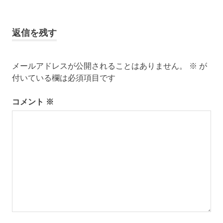
稿
記
記
事:
事:
ナ
返信を残す
ビ
メールアドレスが公開されることはありません。
※
が
ゲ
付いている欄は必須項目です
ー
コメント
※
シ
ョ
ン