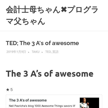
コ
会計士母ちゃん✖プログラ
ン
テ
マ父ちゃん
ン
ツ
へ
ス
TED; The 3 A's of awesome
キ
ッ
2019年1月9日
TAKU
TED
,
英語
プ
The 3 A’s of awesome
★５