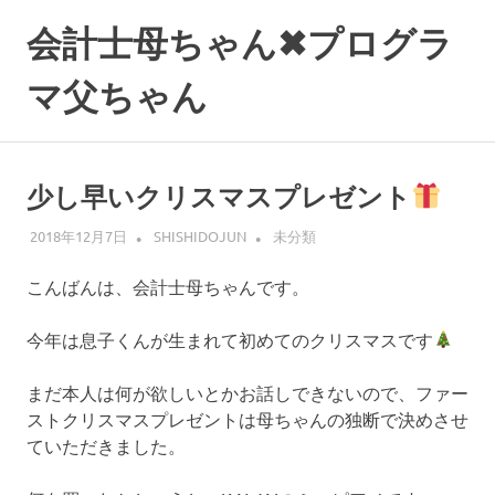
コ
会計士母ちゃん✖プログラ
ン
テ
マ父ちゃん
ン
ツ
へ
ス
少し早いクリスマスプレゼント
キ
ッ
2018年12月7日
SHISHIDOJUN
未分類
プ
こんばんは、会計士母ちゃんです。
今年は息子くんが生まれて初めてのクリスマスです
まだ本人は何が欲しいとかお話しできないので、ファー
ストクリスマスプレゼントは母ちゃんの独断で決めさせ
ていただきました。