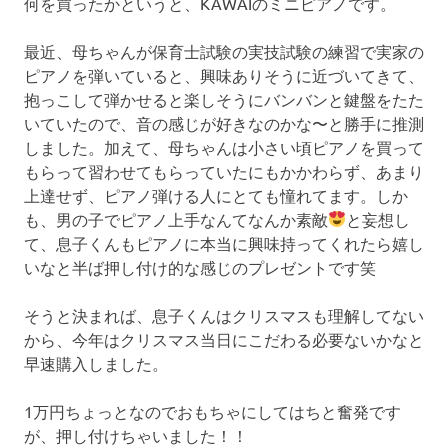
何を買ったかというと、KAWAIのミニピアノです。
最近、母ちゃんが保育士試験の実技試験の練習で実家の
ピアノを弾いていると、興味ありそうに近づいてきて、
抱っこして弾かせると楽しそうにバンバンと鍵盤をたた
いていたので、音の感じが好きなのかな〜と勝手に推測
しました。加えて、母ちゃんは小さい頃ピアノを買って
もらって習わせてもらっていたにもかかわらず、あまり
上達せず、ピアノ弾ける人にとても憧れてます。しか
も、男の子でピアノ上手なんてなんか素敵
と妄想し
て、息子くんもピアノに本当に興味持ってくれたら嬉し
いなと半ば押し付け的な感じのプレゼントです笑
そうと決まれば、息子くんはクリスマスも理解してない
から、今年はクリスマス当日にこだわる必要ないかなと
早速購入しました。
1万円ちょっとなのでおもちゃにしてはちと奮発です
が、押し付けちゃいました！！