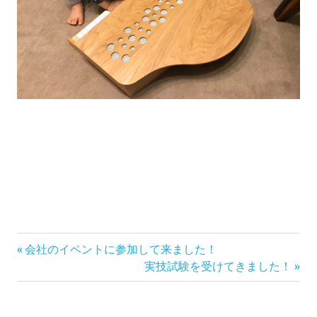
前
投
会社のイベントに参加して来ました！
の
次
実技試験を受けてきました！
稿
記
の
事:
記
ナ
事: