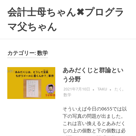
コ
会計士母ちゃん✖プログラ
ン
テ
マ父ちゃん
ン
ツ
へ
ス
カテゴリー:
数学
キ
ッ
プ
あみだくじと群論とい
う分野
2021年7月10日
TAKU
たく
,
数学
そういえば今日の0655では以
下の写真の問題が出ました。
これは言い換えるとあみだく
じの上の個数と下の個数は必