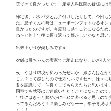
院できて良かったです！産婦人科医院の皆様には
帰宅後、バタバタとお片付けしたりして、今回も
た。息子くんの時はニューボーンフォトなるオシ
良かったのですが、今度引っ越すことになるため
ね〜と何十年後に振り返って懐かしいかなと思い
出来上がりが楽しみです♬
夕飯は母ちゃんの実家でご馳走になり、いざ4人
夜、やはり環境が変わったせいか、娘さんはなか
こよ？って感じなので仕方ないですね〜。徐々に
君を認識して、仲良くしてもらえたらと思います
同室でも就寝はご遠慮いただくことになったので
年後にはきっと賑やかに一緒に遊べると思うので
ってるんだろう？？楽しみだなーー。年子育児は
す！！