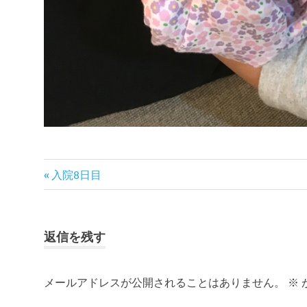
前
投
入院8日目
の
稿
記
事:
ナ
返信を残す
ビ
メールアドレスが公開されることはありません。
※
ゲ