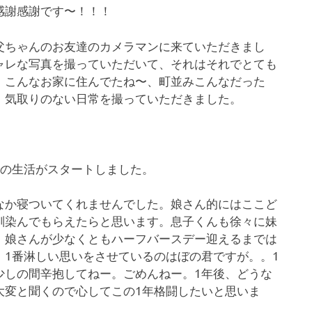
感謝感謝です〜！！！
父ちゃんのお友達のカメラマンに来ていただきまし
ャレな写真を撮っていただいて、それはそれでとても
、こんなお家に住んでたね〜、町並みこんなだった
、気取りのない日常を撮っていただきました。
での生活がスタートしました。
なか寝ついてくれませんでした。娘さん的にはここど
馴染んでもらえたらと思います。息子くんも徐々に妹
。娘さんが少なくともハーフバースデー迎えるまでは
、1番淋しい思いをさせているのはぼの君ですが。。1
少しの間辛抱してねー。ごめんねー。1年後、どうな
大変と聞くので心してこの1年格闘したいと思いま