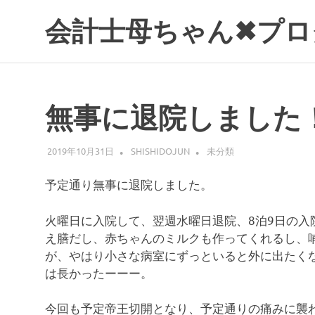
コ
会計士母ちゃん✖プロ
ン
テ
ン
ツ
へ
無事に退院しました
ス
キ
ッ
2019年10月31日
SHISHIDOJUN
未分類
プ
予定通り無事に退院しました。
火曜日に入院して、翌週水曜日退院、8泊9日の
え膳だし、赤ちゃんのミルクも作ってくれるし、
が、やはり小さな病室にずっといると外に出たくな
は長かったーーー。
今回も予定帝王切開となり、予定通りの痛みに襲