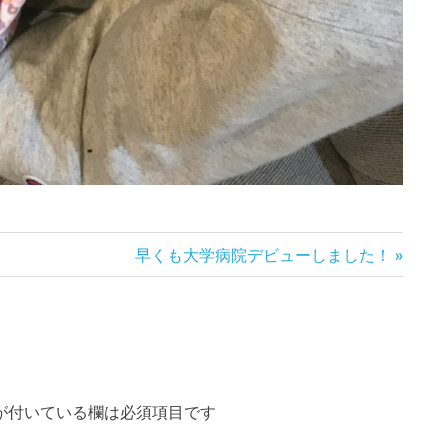
次
早くも大学病院デビューしました！
の
記
事:
が付いている欄は必須項目です