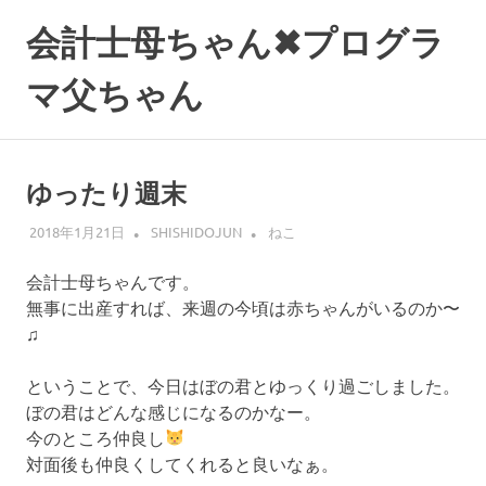
コ
会計士母ちゃん✖プログラ
ン
テ
マ父ちゃん
ン
ツ
へ
ス
ゆったり週末
キ
ッ
2018年1月21日
SHISHIDOJUN
ねこ
プ
会計士母ちゃんです。
無事に出産すれば、来週の今頃は赤ちゃんがいるのか〜
♫
ということで、今日はぼの君とゆっくり過ごしました。
ぼの君はどんな感じになるのかなー。
今のところ仲良し
対面後も仲良くしてくれると良いなぁ。