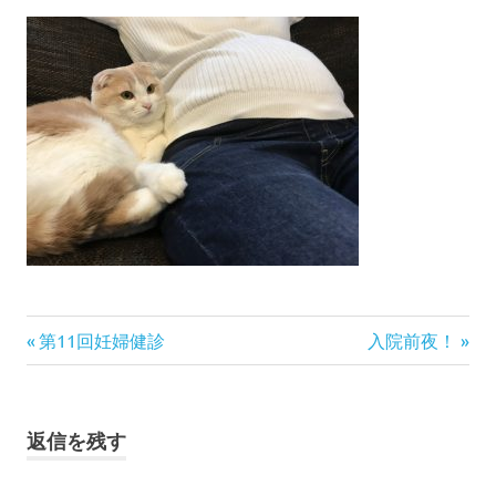
前
次
投
第11回妊婦健診
入院前夜！
の
の
稿
記
記
事:
事:
ナ
返信を残す
ビ